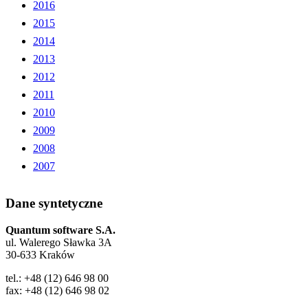
2016
2015
2014
2013
2012
2011
2010
2009
×
Ta strona używa plików
2008
cookie
2007
Ta strona korzysta z plików cookie, aby
zapewnić lepszą wygodę użytkowania.
Dane syntetyczne
Korzystając z tej strony, wyrażasz zgodę na
używanie przez nas wszystkich plików
Quantum software S.A.
cookie zgodnie z warunkami naszej polityki
ul. Walerego Sławka 3A
plików cookie.
Polityka prywatności
30-633 Kraków
NIEZBĘDNE
tel.: +48 (12) 646 98 00
fax: +48 (12) 646 98 02
TARGETOWANIE